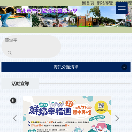
:::
回首頁
網站導覽
網站管理
跳
到
主
要
內
容
區
塊
搜尋
資訊分類清單
認識瑞平
活動宣導
瑞平團隊
家長專區
重要公告
小一新生入學報到
所有消息