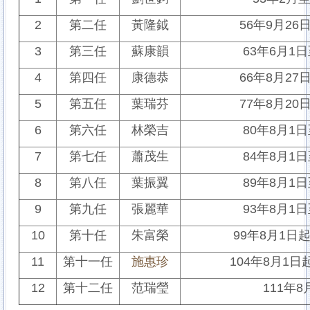
2
第二任
黃隆鉞
56
年
9
月
26
3
第三任
蘇康韻
63
年
6
月
1
日
4
第四任
康德恭
66
年
8
月
27
5
第五任
葉瑞芬
77
年
8
月
20
6
第六任
林榮吉
80
年
8
月
1
日
7
第七任
蕭茂生
84
年
8
月
1
日
8
第八任
葉振翼
89
年
8
月
1
日
9
第九任
張麗華
93
年
8
月
1
日
10
第十任
朱富榮
99
年
8
月
1
日
11
第十一任
施惠珍
104
年
8
月
1
日
12
第十二任
范瑞瑩
111
年
8