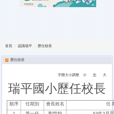
瑞平榮譽榜
教師甄試
行事曆
課程計畫備查專區
首頁
認識瑞平
歷任校長
校園服務
雲端學習平台
歷任校長
檔案下載
字體大小調整
小
中
大
瑞平國小歷任校長
順序
任期別
會長姓名
任
1
第一任
劉世鈞
53
年
2
月