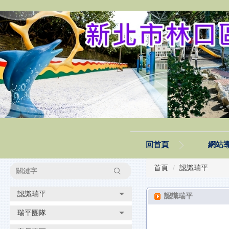
跳
到
主
要
內
容
區
塊
回首頁
網站
首頁
認識瑞平
搜尋
認識瑞平
認識瑞平
瑞平團隊