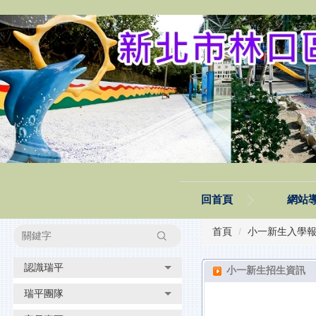
跳
到
主
要
內
容
區
塊
回首頁
網站
首頁
小一新生入學
搜尋
認識瑞平
小一新生招生資訊
瑞平團隊