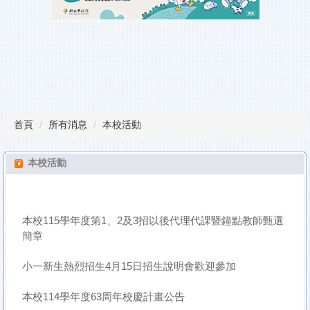
瑞平榮譽榜
教師甄試
行事曆
課程計畫備查專區
首頁
所有消息
本校活動
校園服務
雲端學習平台
本校活動
檔案下載
本校115學年度第1、2及3招以後代理代課暨鐘點教師甄選
簡章
小一新生熱烈招生4月15日招生說明會歡迎參加
本校114學年度63周年校慶計畫公告