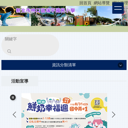
:::
回首頁
網站導覽
網站管理
跳
到
主
要
內
容
區
塊
搜尋
資訊分類清單
認識瑞平
活動宣導
瑞平團隊
家長專區
重要公告
小一新生入學報到
所有消息