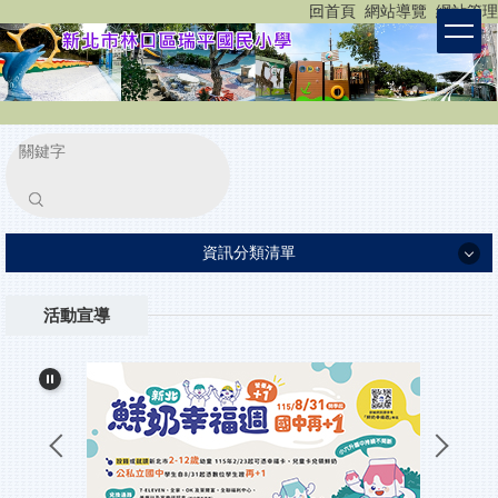
:::
回首頁
網站導覽
網站管理
跳
到
主
要
內
容
區
塊
搜尋
資訊分類清單
認識瑞平
活動宣導
瑞平團隊
家長專區
重要公告
小一新生入學報到
所有消息