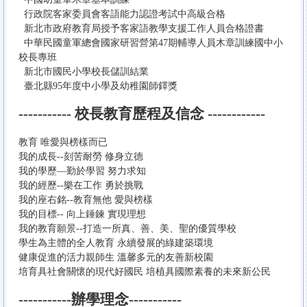
行政院客家委員會客語能力認證考試中高級合格
新北市政府教育局授予客家語教學支援工作人員合格證書
中華民國童軍總會國家研習營第47期輔導人員木章訓練國中小
校長專班
新北市國民小學校長儲訓結業
臺北縣95年度中小學及幼稚園師鐸獎
-----------
校長教育歷程及信念 ------------
教育 唯愛與榜樣而已
我的成長--刻苦耐勞 修身立德
我的學歷—勤於學習 努力求知
我的經歷--樂在工作 勇於挑戰
我的座右銘--教育無他 愛與榜樣
我的目標-- 向上錘鍊 實現理想
我的教育願景--打造一所真、善、美、聖的優質學校
學生為主體的全人教育 永續發展的綠建築環境
健康促進的活力親師生 溫馨多元的友善新校園
培育具社會關懷的現代好國民 培植具國際素養的未來新公民
-----------
辦學理念-----------