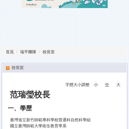
瑞平榮譽榜
教師甄試
行事曆
課程計畫備查專區
首頁
瑞平團隊
校長室
校園服務
雲端學習平台
校長室
檔案下載
字體大小調整
小
中
大
范瑞瑩校長
一、學歷
臺灣省立新竹師範專科學校普通科自然科學組
國立臺灣師範大學衛生教育學系