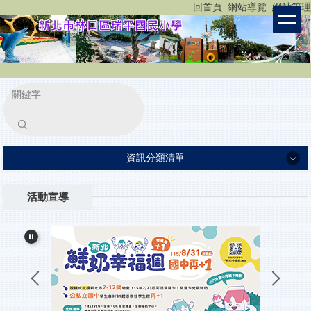
:::
回首頁
網站導覽
網站管理
跳
到
主
要
內
容
區
塊
搜尋
資訊分類清單
認識瑞平
活動宣導
瑞平團隊
家長專區
重要公告
小一新生入學報到
所有消息