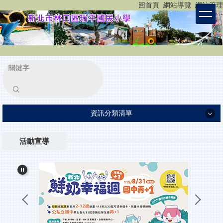
:::
回首頁
網站導覽
網站管理
跳
到
主
要
內
容
區
塊
搜尋
資訊分類清單
認識瑞平
活動宣導
瑞平團隊
家長專區
重要公告
小一新生入學報到
所有消息