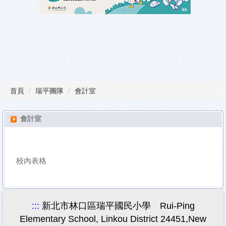
瑞平榮譽榜
教師甄試
行事曆
課程計畫備查專區
首頁
瑞平團隊
會計室
校園服務
雲端學習平台
會計室
檔案下載
校內表格
:::
新北市林口區瑞平國民小學 Rui-Ping
Elementary School, Linkou District 24451,New