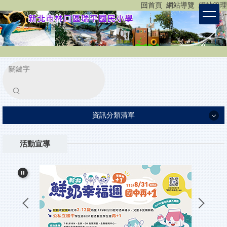
:::
回首頁
網站導覽
網站管理
跳
到
主
要
內
容
區
塊
搜尋
資訊分類清單
認識瑞平
活動宣導
瑞平團隊
家長專區
重要公告
小一新生入學報到
所有消息