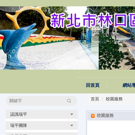
跳
到
主
要
內
容
區
塊
回首頁
網站
首頁
校園服務
搜尋
認識瑞平
校園服務
瑞平團隊