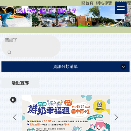
:::
回首頁
網站導覽
網站管理
跳
到
主
要
內
容
區
塊
搜尋
資訊分類清單
認識瑞平
活動宣導
瑞平團隊
家長專區
重要公告
小一新生入學報到
所有消息