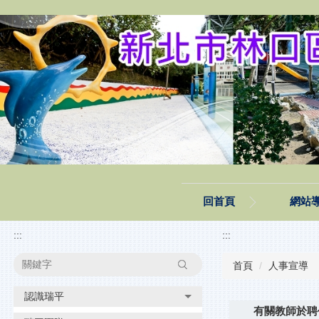
跳
到
主
要
內
容
區
塊
回首頁
網站
:::
:::
搜尋
首頁
人事宣導
認識瑞平
有關教師於聘