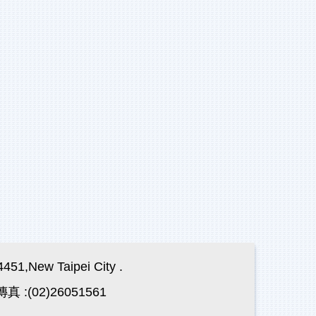
,New Taipei City .
真 :(02)26051561