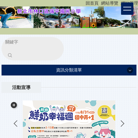
:::
回首頁
網站導覽
網站管理
跳
到
主
要
內
容
區
塊
搜尋
資訊分類清單
認識瑞平
活動宣導
瑞平團隊
家長專區
重要公告
小一新生入學報到
所有消息