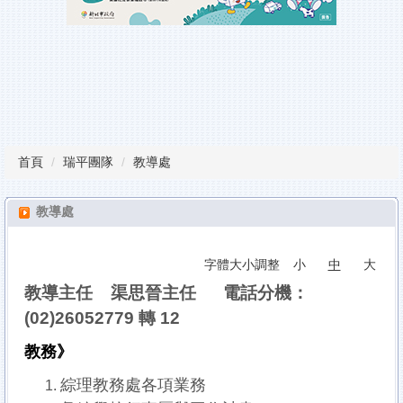
瑞平榮譽榜
教師甄試
行事曆
課程計畫備查專區
首頁
瑞平團隊
教導處
校園服務
雲端學習平台
教導處
檔案下載
字體大小調整
小
中
大
教導主任 渠思晉主任 電話分機：
(02)26052779 轉 12
教務》
綜理教務處各項業務