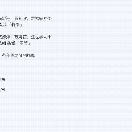
張淵翔、黃筠絜、洪禎鎂同學
 榮獲「特優」
范媁淳、范媁茹、汪世界同學
謠組 榮獲「甲等」
、范美雲老師的指導
jpg
jpg