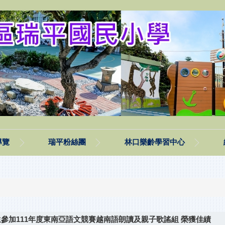
導覽
瑞平粉絲團
林口樂齡學習中心
生參加111年度東南亞語文競賽越南語朗讀及親子歌謠組 榮獲佳績