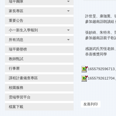
瑞平團隊
家長專區
許世旻、康珈熏、
重要公告
參加越南語朗讀組
小一新生入學報到
張妙綺、朱特帛、
參加越南語親子歌
所有消息
感謝武氏芳恆老師
瑞平榮譽榜
恭喜獲獎同學
教師甄試
行事曆
1655792596713.
課程計畫備查專區
1655792612704.
校園服務
雲端學習平台
友善列印
檔案下載