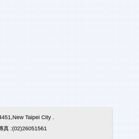
,New Taipei City .
真 :(02)26051561