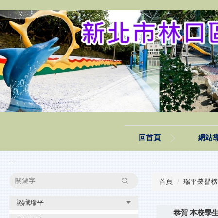
跳
到
主
要
內
容
區
塊
回首頁
網站
:::
:::
搜尋
首頁
瑞平榮譽榜
認識瑞平
恭賀 本校學